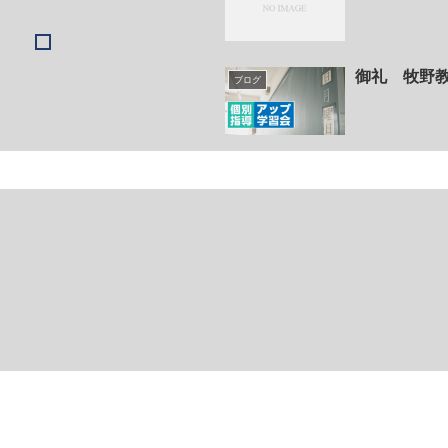
御礼 牧野教
ブログ