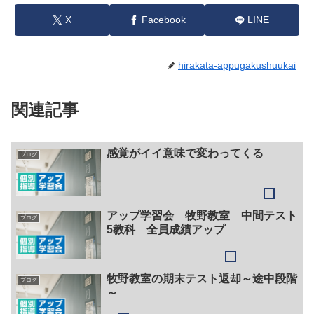
X
Facebook
LINE
hirakata-appugakushuukai
関連記事
感覚がイイ意味で変わってくる
ブログ
アップ学習会 牧野教室 中間テスト
ブログ
5教科 全員成績アップ
牧野教室の期末テスト返却～途中段階
ブログ
～