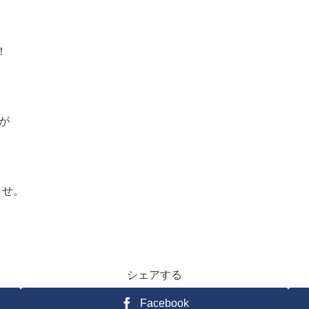
！
が
。
ませ。
シェアする
Facebook